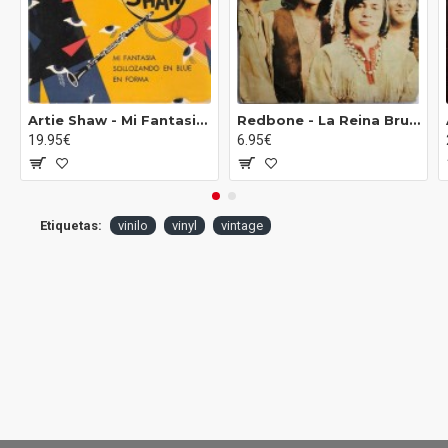
Artie Shaw - Mi Fantasia / Sollozando En Blue / En Forma (7")
Redbone ‎- La Reina Bruja De Nueva Orleans / Canto: Hora 13 (7")
19.95€
6.95€
Etiquetas:
vinilo
vinyl
vintage