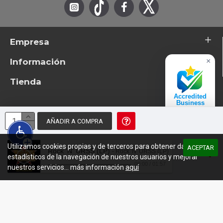
Empresa
Información
×
Tienda
Accredited
Business
Excelente
AÑADIR A COMPRA
© 2026 - TotemTanz.com. Todos los derechos reservados
4.8 / 5
Diseño: InterIberica
Utilizamos cookies propias y de terceros para obtener datos
ACEPTAR
Rock 'N' URSS (LP)
- Rock 'N' URSS (LP)
estadísticos de la navegación de nuestros usuarios y mejorar
00:00
/
01:57
nuestros servicios... más información
aquí