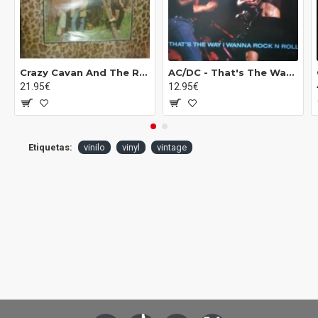
Crazy Cavan And The Rhythm Rockers - Rockability (LP)
AC/DC - That's The Way I Wanna Rock N Roll (12")
21.95€
12.95€
Etiquetas:
vinilo
vinyl
vintage