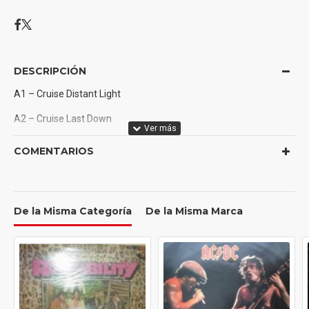
DESCRIPCIÓN
A1 – Cruise Distant Light
A2 – Cruise Last Down
A3 – Cruise It Happened So
COMENTARIOS
A4 – August Demon
B1 – August Night
De la Misma Categoría
De la Misma Marca
B2 – Black Coffee Step Over The Threshold
B3 – Black Coffee The Dawn Of Life
B4 – Autograph S.o.s.
B5 – Autograph* The Truth