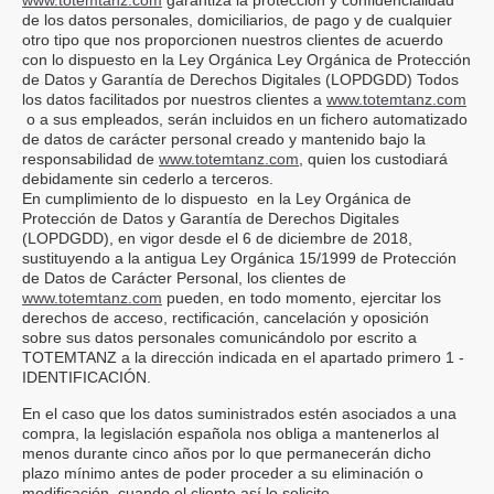
www.totemtanz.com
garantiza la protección y confidencialidad
de los datos personales, domiciliarios, de pago y de cualquier
otro tipo que nos proporcionen nuestros clientes de acuerdo
con lo dispuesto en la Ley Orgánica
Ley Orgánica de Protección
de Datos y Garantía de Derechos Digitales (LOPDGDD)
Todos
los datos facilitados por nuestros clientes a
www.totemtanz.com
o a sus empleados, serán incluidos en un fichero automatizado
de datos de carácter personal creado y mantenido bajo la
responsabilidad de
www.totemtanz.com
, quien los custodiará
debidamente sin cederlo a terceros.
En cumplimiento de lo dispuesto en la
Ley Orgánica de
Protección de Datos y Garantía de Derechos Digitales
(LOPDGDD)
, en vigor desde el 6 de diciembre de 2018,
sustituyendo a la antigua Ley Orgánica 15/1999 de Protección
de Datos de Carácter Personal,
los clientes de
www.totemtanz.com
pueden, en todo momento, ejercitar los
derechos de acceso, rectificación, cancelación y oposición
sobre sus datos personales comunicándolo por escrito a
TOTEMTANZ a la dirección indicada en el apartado primero 1 -
IDENTIFICACIÓN.
En el caso que los datos suministrados estén asociados a una
compra, la legislación española nos obliga a mantenerlos al
menos durante cinco años por lo que permanecerán dicho
plazo mínimo antes de poder proceder a su eliminación o
modificación, cuando el cliente así lo solicite.