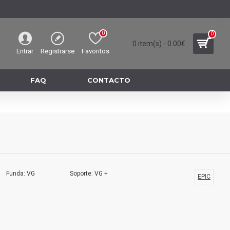
0
0
0 item(s) - 0.00€
Entrar
Registrarse
Favoritos
FAQ
CONTACTO
Funda: VG
Soporte: VG +
EPIC