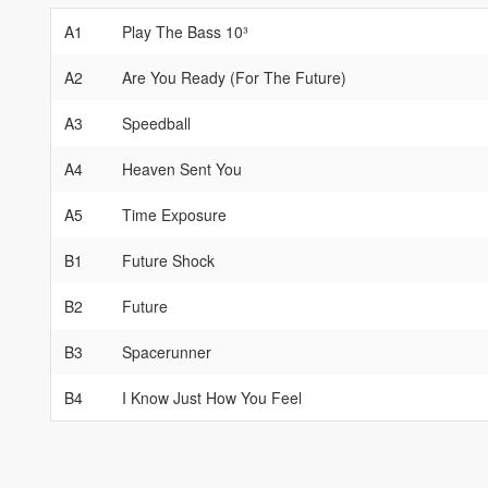
A1
Play The Bass 10³
A2
Are You Ready (For The Future)
A3
Speedball
A4
Heaven Sent You
A5
Time Exposure
B1
Future Shock
B2
Future
B3
Spacerunner
B4
I Know Just How You Feel