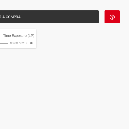
R A COMPRA
e - Time Exposure (LP)
00:00
/
02:53