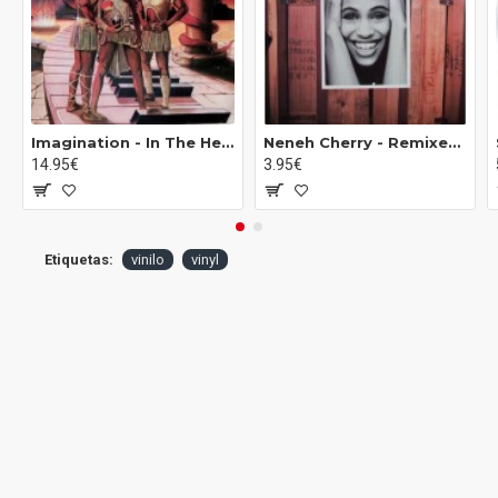
Imagination - In The Heat Of The Night (LP)*
Neneh Cherry ‎- Remixes (12")
14.95€
3.95€
Etiquetas:
vinilo
vinyl