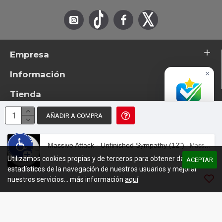
Empresa
Información
×
Tienda
Accredited
Business
AÑADIR A COMPRA
Excelente
© 2026 - TotemTanz.com. Todos los derechos reservados
4.8 / 5
Diseño: InterIberica
Massive Attack - Unfinished Sympathy (12")
- Massive Attack - Unfinished Sympathy (12")
Utilizamos cookies propias y de terceros para obtener datos
00:00
/
02:01
ACEPTAR
estadísticos de la navegación de nuestros usuarios y mejorar
nuestros servicios... más información
aquí