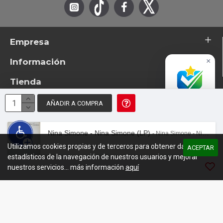
Empresa
Información
×
Tienda
Accredited
Business
AÑADIR A COMPRA
Excelente
© 2026 - TotemTanz.com. Todos los derechos reservados
4.8 / 5
Diseño: InterIberica
Nina Simone - Nina Simone (LP)
- Nina Simone - Nina Simone (LP)
Utilizamos cookies propias y de terceros para obtener datos
00:00
/
01:34
ACEPTAR
estadísticos de la navegación de nuestros usuarios y mejorar
nuestros servicios... más información
aquí