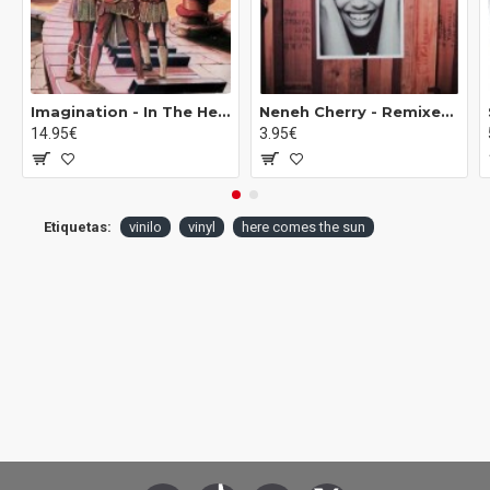
Imagination - In The Heat Of The Night (LP)*
Neneh Cherry ‎- Remixes (12")
14.95€
3.95€
Etiquetas:
vinilo
vinyl
here comes the sun