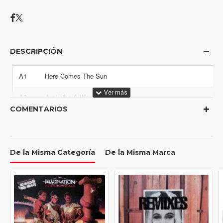
DESCRIPCIÓN
A1
Here Comes The Sun
A2
Just Like A Woman
COMENTARIOS
A3
O - O - H Child
A4
Mr. Bojangles
De la Misma Categoría
De la Misma Marca
B1
New World Coming
B2
Angel Of The Morning
B3
How Long Must I Wander
B4
My Way