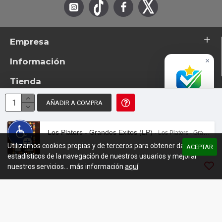
Empresa
Información
×
Tienda
Accredited
Business
AÑADIR A COMPRA
Excelente
© 2026 - TotemTanz.com. Todos los derechos reservados
4.8 / 5
Diseño: InterIberica
Los Platers - Grandes Exitos (LP)
- Los Platers - Grandes Exitos (LP)
Utilizamos cookies propias y de terceros para obtener datos
00:00
/
02:04
ACEPTAR
estadísticos de la navegación de nuestros usuarios y mejorar
nuestros servicios... más información
aquí