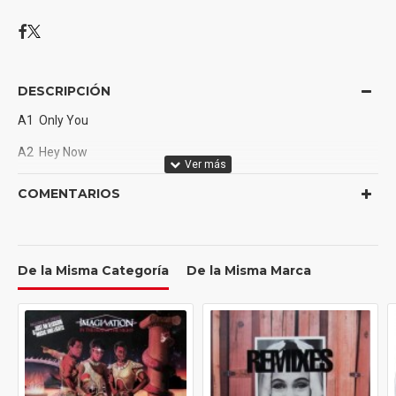
DESCRIPCIÓN
A1
Only You
A2
Hey Now
A3
I Need You All The Time
COMENTARIOS
A4
Love All Night
A5
You Made Me Cry
De la Misma Categoría
De la Misma Marca
A6
Tell The World
B1
Voo Vee Ah Vee
B2
Give Thanks
B3
Shake It Up Mambo