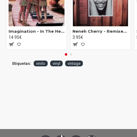
B4
Maggie Doesn't Work Here Anymore
B5
I'll Cry When You're Gone
B6
Roses Of Picardy
Imagination - In The Heat Of The Night (LP)*
Neneh Cherry ‎- Remixes (12")
14.95€
3.95€
Etiquetas:
vinilo
vinyl
vintage