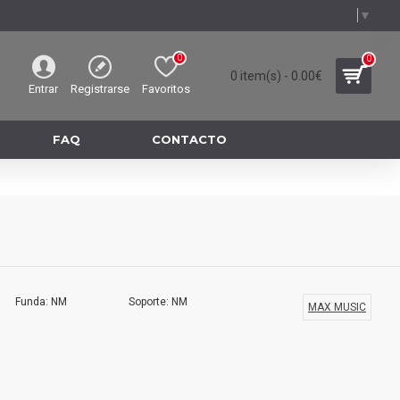
Select Language
▼
0
0
0 item(s) - 0.00€
Entrar
Registrarse
Favoritos
FAQ
CONTACTO
Funda: NM
Soporte: NM
MAX MUSIC