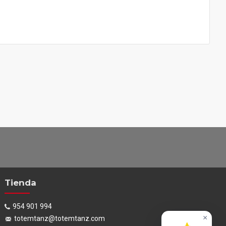
Tienda
954 901 994
×
totemtanz@totemtanz.com