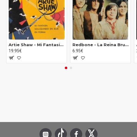
Artie Shaw - Mi Fantasia / Sollozando En Blue / En Forma (7")
Redbone ‎- La Reina Bruja De Nueva Orleans / Canto: Hora 13 (7")
19.95€
6.95€