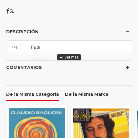
DESCRIPCIÓN
1-1
Faith
1-2
Father Figure
COMENTARIOS
1-3
I Want Your Sex (Pt 1 & 2)
1-4
One More Try
De la Misma Categoría
De la Misma Marca
1-5
Hard Day
1-6
Hand To Mouth
1-7
Look At Your Hands
1-8
Monkey