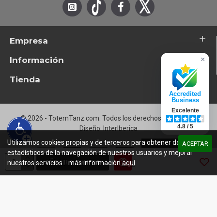
2-9
Monkey (Jam & Lewis Remix)
Empresa
Información
×
Tienda
Accredited
Business
Excelente
© 2026 - TotemTanz.com. Todos los derechos reservados
4.8 / 5
Diseño: InterIberica
Utilizamos cookies propias y de terceros para obtener datos
ACEPTAR
estadísticos de la navegación de nuestros usuarios y mejorar
AÑADIR A COMPRA
nuestros servicios... más información
aquí