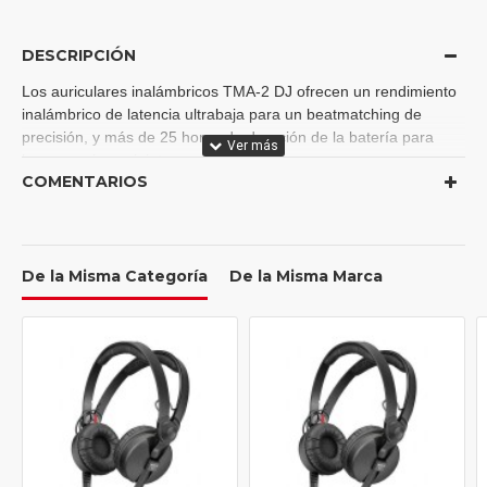
DESCRIPCIÓN
Los auriculares inalámbricos TMA-2 DJ ofrecen un rendimiento
inalámbrico de latencia ultrabaja para un beatmatching de
precisión, y más de 25 horas de duración de la batería para
largas sesiones ininterrumpidas.
COMENTARIOS
Su ligereza garantiza comodidad y libertad de movimientos,
mientras que su duradera construcción se basa en los icónicos
auriculares para DJ TMA-2, probados en el escenario por
profesionales durante más de una década.
De la Misma Categoría
De la Misma Marca
Con un diafragma de biocelulosa de 40mm para graves y
agudos nítidos, y almohadillas de espuma con memoria para un
gran aislamiento acústico, estos auriculares ofrecen un gran
rendimiento incluso en entornos ruidosos
Caracteristicas:
- Diámetro del controlador: 40 mm
- Impedancia: 32 ohmios