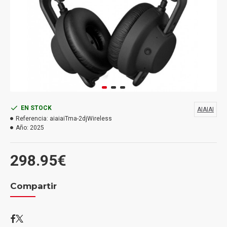
EN STOCK
AIAIAI
Referencia:
aiaiaiTma-2djWireless
Año:
2025
298.95€
Compartir