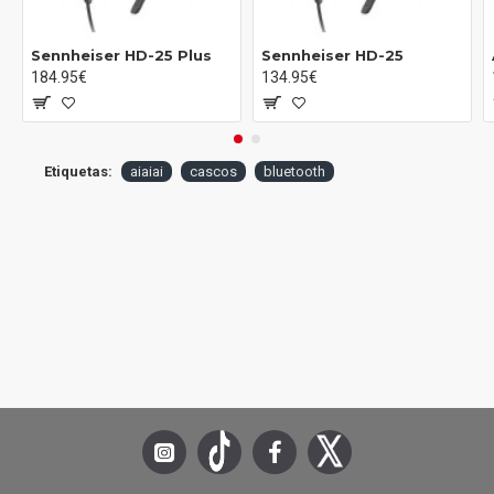
- Diafragma: Biocelulosa
- Sensibilidad: 97 dB a 1 mW
Sennheiser HD-25 Plus
Sennheiser HD-25
- Potencia nominal: 40 mW
184.95€
134.95€
- Imán: Neodimio N45 de alta calidad
- Potencia máxima: 100 mW
- Rango de frecuencia: 10 Hz - 40 kHz
- Latencia W+ Link: < 10 ms
Etiquetas:
aiaiai
cascos
bluetooth
- Calidad de audio W+ Link: 320 kbps, 48 kHz 24 bits
- Tiempo de reproducción del transmisor W+ Link: 20 horas
- Entrada del transmisor W+ Link: Entrada de línea mini-jack,
USB-C
- Rango de operación W+ Link: 10 m
- Compatibilidad W+ Link: X03
- Versión Bluetooth: 5.2
- Tiempo de carga: 2 horas