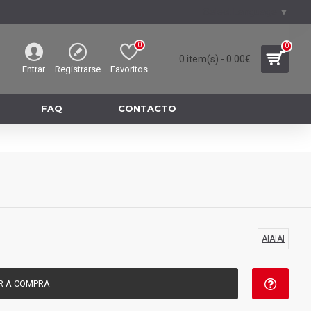
Select Language
▼
0
0
0 item(s) - 0.00€
Entrar
Registrarse
Favoritos
FAQ
CONTACTO
AIAIAI
R A COMPRA