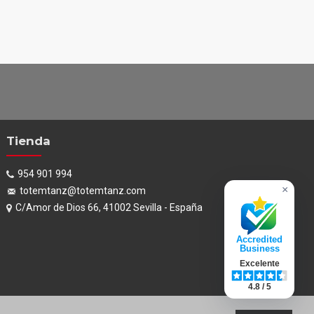
Tienda
954 901 994
×
totemtanz@totemtanz.com
C/Amor de Dios 66, 41002 Sevilla - España
Accredited
Business
Excelente
4.8 / 5