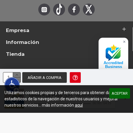
Empresa
Información
×
Tienda
Accredited
Business
Excelente
AÑADIR A COMPRA
© 2026 - TotemTanz.com. Todos los derechos reservados
4.8 / 5
Diseño: InterIberica
Utilizamos cookies propias y de terceros para obtener datos
ACEPTAR
Vamos A La Playa! (LP)
- Vamos A La Playa! (LP)
estadísticos de la navegación de nuestros usuarios y mejorar
00:00
/
04:21
nuestros servicios... más información
aquí