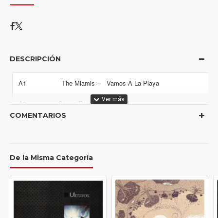
DESCRIPCIÓN
A1
The Miamis
–
Vamos A La Playa
A2
Seven Roots
–
Sénégal
COMENTARIOS
A3
Two Man Sound
–
Capital Tropical
A4
Hugues Aufray
–
Bye Bye Tahiti
De la Misma Categoría
A5
Plastic Bertrand
–
Arrêt D'Autobus
B1
Lou & The
–
Les Petites Rues De Singapour
Hollywood Bananas
B2
Gaell
–
Kiwi Bahamas