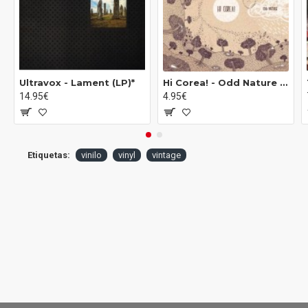
B3
San Sebastian
–
Sofia National
B4
Pierre Montana
–
T'As Des Jambes Pour Danser
B5
The Miamis
–
Vamos A La Playa (Version Disco)
Ultravox - Lament (LP)*
Hi Corea! - Odd Nature (10")
14.95€
4.95€
Etiquetas:
vinilo
vinyl
vintage