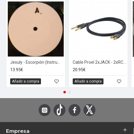
Jesuly - Escorpión (Instrumentales) (2x12")
Cable Proel 2xJACK - 2xRCA (1.5 metros)
13.95€
20.95€
Añadir a compra
Añadir a compra
Empresa