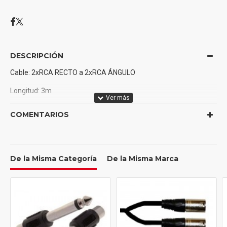
DESCRIPCIÓN
Cable: 2xRCA RECTO a 2xRCA ÁNGULO
Longitud: 3m
Color: Rojo
COMENTARIOS
Construido con conectores chapados en oro resistentes a la
corrosión para una señal óptima
Con dos protectores contra tirones: ajuste la separación del
De la Misma Categoría
De la Misma Marca
cable para satisfacer sus necesidades
Incluye correa de velcro UDG para un fácil almacenamiento