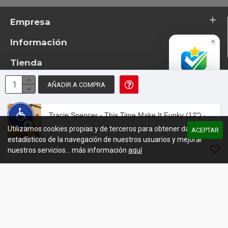
Empresa
Información
×
Tienda
Accredited
Business
AÑADIR A COMPRA
Excelente
© 2026 - TotemTanz.com. Todos los derechos reservados
4.8 / 5
Diseño: InterIberica
Tracie Spencer - This Time Make It Funky (12")
- Tracie Spencer - This Time Make It Funky (12")
Utilizamos cookies propias y de terceros para obtener datos
00:00
/
03:34
ACEPTAR
estadísticos de la navegación de nuestros usuarios y mejorar
nuestros servicios... más información
aquí