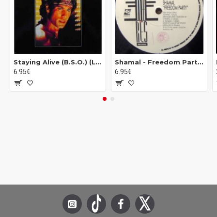
Staying Alive (B.S.O.) (LP - Gatefold)
Shamal - Freedom Party (12")
6.95€
6.95€