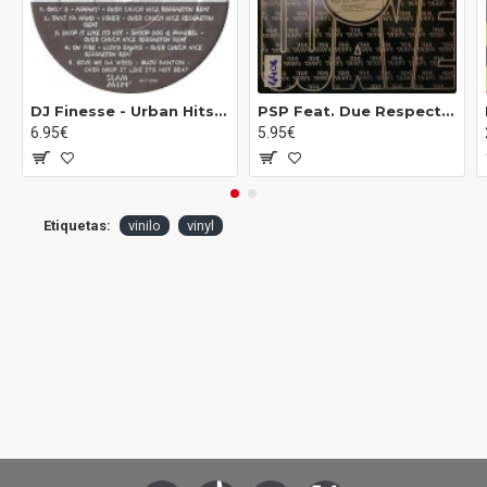
DJ Finesse - Urban Hits Vol.18 (12")
PSP Feat. Due Respect - What Is Life (12")
6.95€
5.95€
Etiquetas:
vinilo
vinyl