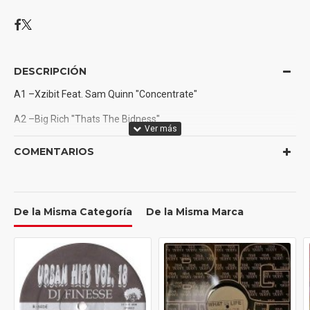
DESCRIPCIÓN
A1 –Xzibit Feat. Sam Quinn "Concentrate"
A2 –Big Rich "Thats The Bidness"
A3 –E-40 Feat. Keak Da Sneak "Tell Me When To Bojango"
COMENTARIOS
B1 –The Game "Lets Ride"
B2 –Hoodstarz "Where Im From"
De la Misma Categoría
De la Misma Marca
B3 –Sam Quinn "Bring Game To The Table"