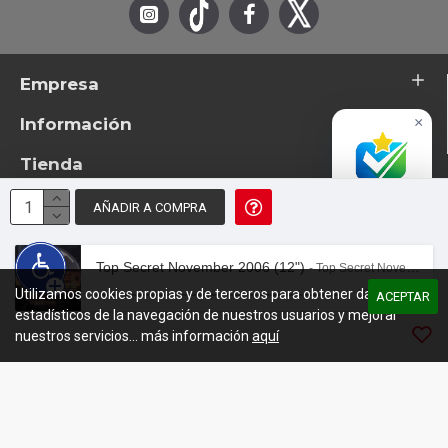
Empresa
Información
×
Tienda
Accredited
Business
AÑADIR A COMPRA
Excelente
© 2026 - TotemTanz.com. Todos los derechos reservados
4.8 / 5
Diseño: InterIberica
Top Secret November 2006 (12")
- Top Secret November 2006 (12")
Utilizamos cookies propias y de terceros para obtener datos
00:00
/
02:29
ACEPTAR
estadísticos de la navegación de nuestros usuarios y mejorar
nuestros servicios... más información
aquí