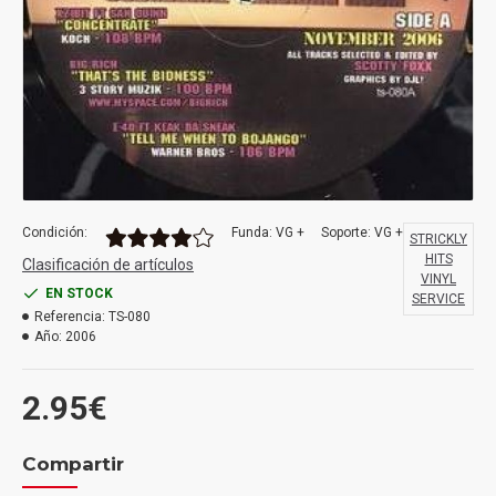
Condición:
Funda: VG +
Soporte: VG +
STRICKLY
HITS
Clasificación de artículos
VINYL
EN STOCK
SERVICE
Referencia:
TS-080
Año:
2006
2.95€
Compartir