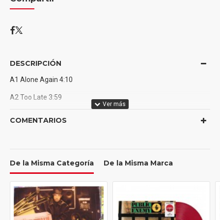
DESCRIPCIÓN
A1 Alone Again 4:10
A2 Too Late 3:59
A3 Hardest To Love 3:31
COMENTARIOS
A4 Scared To Live 3:11
B5 Snow Child 4:07
De la Misma Categoría
De la Misma Marca
B6 Escape From LA 5:55
B7 Heartless 3:21
B8 Faith 4:43