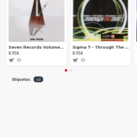
CD2
01 - Smack My Bitch Up (Noisia remix)
02 - Firestarter (Alvin Risk remix)
03 - Breathe (Zeds Dead remix)
04 -
Seven Records Volumen 2 - From 60 To 170 BPM (CD)
Sigma 7 - Through The Time (CD)
Mindfields (Baauer remix)
8.95€
8.95€
05 - Breathe (The Glitch Mob remix)
06 - Smack My Bitch Up (Major Lazer remix)
Etiquetas:
cd