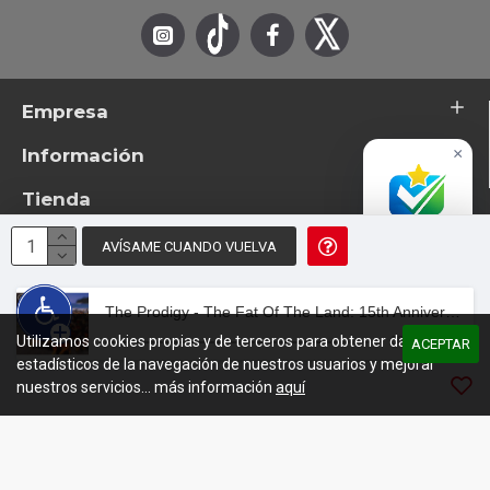
Empresa
Información
×
Tienda
Accredited
Business
AVÍSAME CUANDO VUELVA
Excelente
© 2026 - TotemTanz.com. Todos los derechos reservados
4.8 / 5
Diseño: InterIberica
The Prodigy - The Fat Of The Land: 15th Anniversary Edition (2xCD)
Utilizamos cookies propias y de terceros para obtener datos
00:00
/
08:04
ACEPTAR
estadísticos de la navegación de nuestros usuarios y mejorar
nuestros servicios... más información
aquí