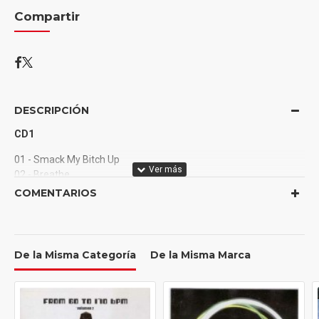
Compartir
DESCRIPCIÓN
CD1
01 - Smack My Bitch Up
02 - Breathe
03 - Diesel Power
COMENTARIOS
04 - Funky Shit
05 - Serial Thrilla
06 - Mindfields
07 - Narayan
De la Misma Categoría
De la Misma Marca
08 - Firestarter
09 - Climbatize
10 -Fuel My Fire