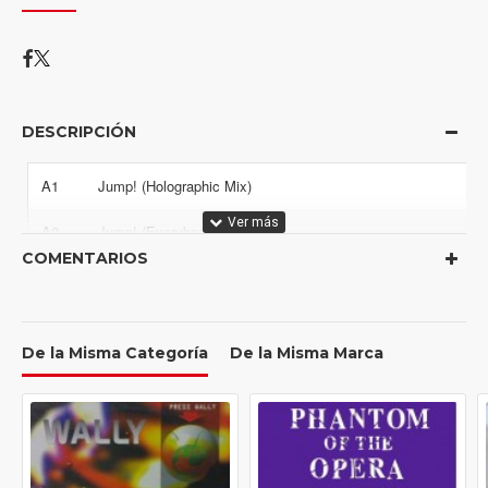
DESCRIPCIÓN
A1
Jump! (Holographic Mix)
A2
Jump! (Everybody Mix)
COMENTARIOS
B1
Jump! (Mutha Mix)
B2
Jump! (Second Dimension Mix)
De la Misma Categoría
De la Misma Marca