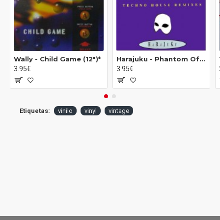
Wally - Child Game (12")*
Harajuku - Phantom Of The Opera (Techno House Remixes) (12")
3.95€
3.95€
Etiquetas:
vinilo
vinyl
vintage