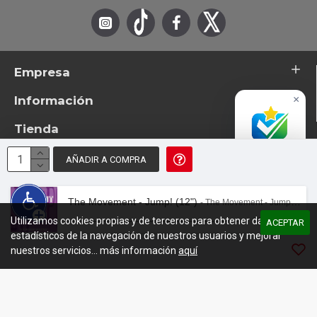
Empresa
Información
×
Tienda
Accredited
Business
AÑADIR A COMPRA
Excelente
© 2026 - TotemTanz.com. Todos los derechos reservados
4.8 / 5
Diseño: InterIberica
The Movement - Jump! (12")
- The Movement - Jump! (12")
Utilizamos cookies propias y de terceros para obtener datos
00:00
/
02:39
ACEPTAR
estadísticos de la navegación de nuestros usuarios y mejorar
nuestros servicios... más información
aquí