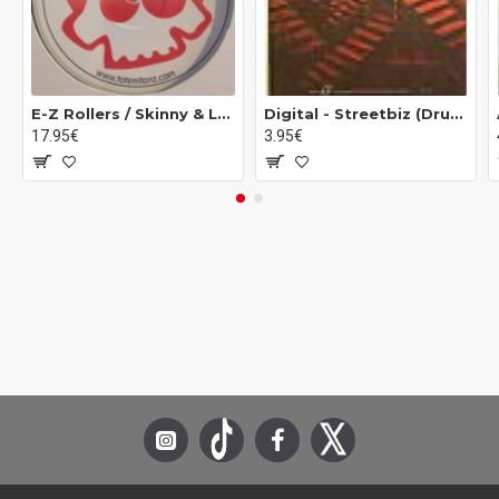
E-Z Rollers / Skinny & Lynx - Rollers EP (12")
Digital - Streetbiz (Drum Cypha Remix) / Steppaz (12")
17.95€
3.95€