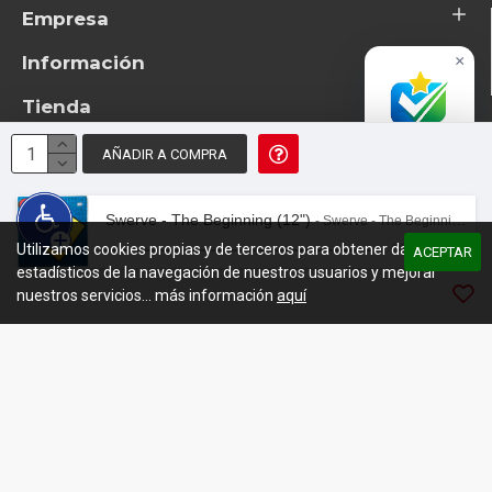
Empresa
Información
×
Tienda
Accredited
Business
AÑADIR A COMPRA
Excelente
© 2026 - TotemTanz.com. Todos los derechos reservados
4.8 / 5
Diseño: InterIberica
Swerve - The Beginning (12")
- Swerve - The Beginning (12")
Utilizamos cookies propias y de terceros para obtener datos
00:00
/
03:12
ACEPTAR
estadísticos de la navegación de nuestros usuarios y mejorar
nuestros servicios... más información
aquí