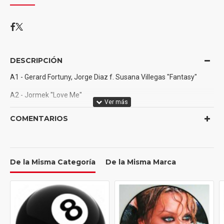
DESCRIPCIÓN
A1 - Gerard Fortuny, Jorge Diaz f. Susana Villegas "Fantasy"
A2 - Jormek "Love Me"
A3 - Greenflamez "We Are The Fire"
COMENTARIOS
B1 - Hurtstate "Upliftion"
B2 - Ro73 "Small Sunrise"
De la Misma Categoría
De la Misma Marca
B3 - Juan BPM "No Scape"