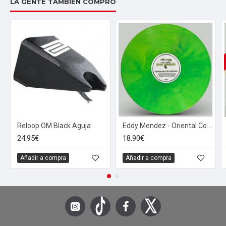
LA GENTE TAMBIÉN COMPRÓ
Reloop OM Black Aguja
Eddy Mendez - Oriental Connection / Time To Get Funky - Classics Chapter 3 (12" - Green & Yellow Marbled)
24.95€
18.90€
Añadir a compra
Añadir a compra