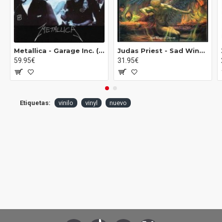
B5 Crazy World
B6 Send Me An Angel
Metallica ‎- Garage Inc. (3xLP - 180g - Gatefold)
Judas Priest - Sad Wings Of Destiny (LP - Remastered - 180g)
59.95€
31.95€
Etiquetas:
vinilo
vinyl
nuevo