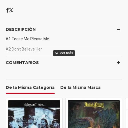
DESCRIPCIÓN
A1 Tease Me Please Me
A2 Don't Believe Her
A3 To Be With You In Heaven
COMENTARIOS
A4 Wind Of Change
A5 Restless Nights
De la Misma Categoría
De la Misma Marca
B1 Lust Or Love
B2 Kicks After Six
B3 Hit Between The Eyes
B4 Money And Fame