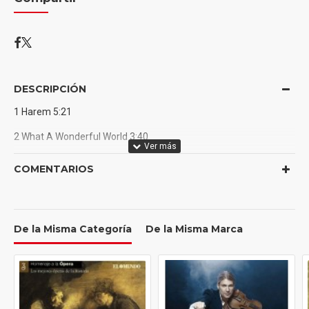
DESCRIPCIÓN
1 Harem 5:21
2 What A Wonderful World 3:40
3 It's A Beautiful Day 3:56
COMENTARIOS
4 What You Never Know 3:24
5 The Journey Home 4:55
De la Misma Categoría
De la Misma Marca
6 Free 3:45
7 Mysterious Days Featuring Ofra Haza 5:17
8 The War Is Over Featuring Kazem Al Saher 5:14