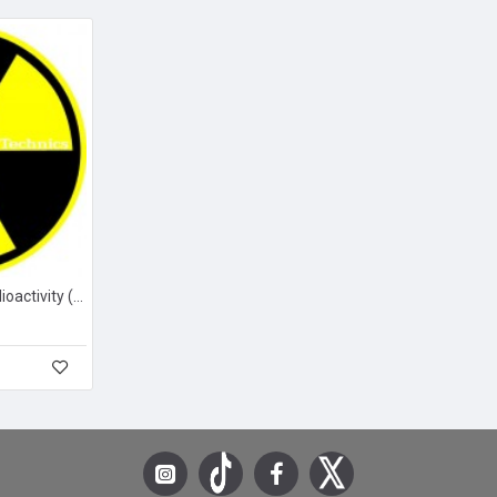
Slipmat - Technics Radioactivity (pareja)