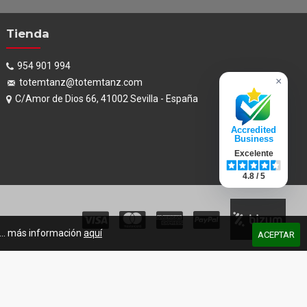
Tienda
954 901 994
×
totemtanz@totemtanz.com
C/Amor de Dios 66, 41002 Sevilla - España
Accredited
Business
Excelente
4.8 / 5
s... más información
aquí
ACEPTAR