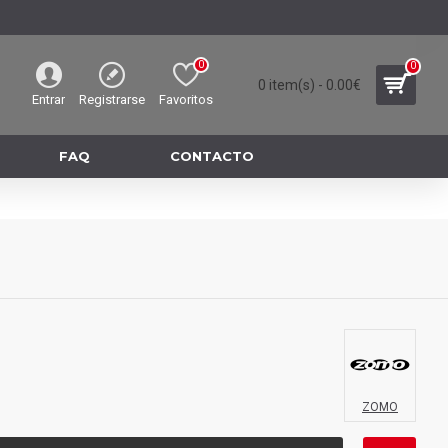
0
0
0 item(s) - 0.00€
Entrar
Registrarse
Favoritos
FAQ
CONTACTO
ZOMO