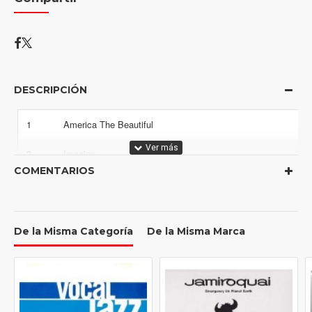
DESCRIPCIÓN
1
America The Beautiful
2
Imagine
COMENTARIOS
3
Let It Be
4
New York's My Home
De la Misma Categoría
De la Misma Marca
5
Over The Rainbow
6
That Lucky Old Sun
7
Ol' Man River