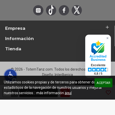
19
The Danger Zone
20
God Bless America Again (New Recording)
Empresa
Información
×
Tienda
Accredited
Business
Excelente
© 2026 - TotemTanz.com. Todos los derechos reservados
4.8 / 5
Diseño: InterIberica
Utilizamos cookies propias y de terceros para obtener datos
ACEPTAR
estadísticos de la navegación de nuestros usuarios y mejorar
AÑADIR A COMPRA
nuestros servicios... más información
aquí