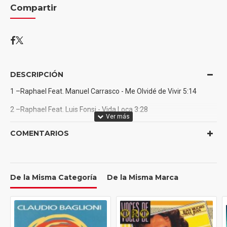
Compartir
DESCRIPCIÓN
1 –Raphael Feat. Manuel Carrasco - Me Olvidé de Vivir 5:14
2 –Raphael Feat. Luis Fonsi - Vida Loca 3:28
3 –Raphael Feat. Vanesa Martín - Se Nos Rompió El Amor 4:05
COMENTARIOS
4 –Raphael Feat. Pablo López - Treinta y Seis 3:41
5 –Raphael Feat. Gloria Trevi - Vivir Así Es Morir de Amor 4:00
De la Misma Categoría
De la Misma Marca
6 –Raphael Feat. Pablo Alborán - De Quererte Así 4:05
7 –Raphael Feat. Natalia Lafourcade - Agradecer la Marcha 4:28
8 –Raphael Feat. Alejandro Fernández - Que Bonita la Vida 4:31