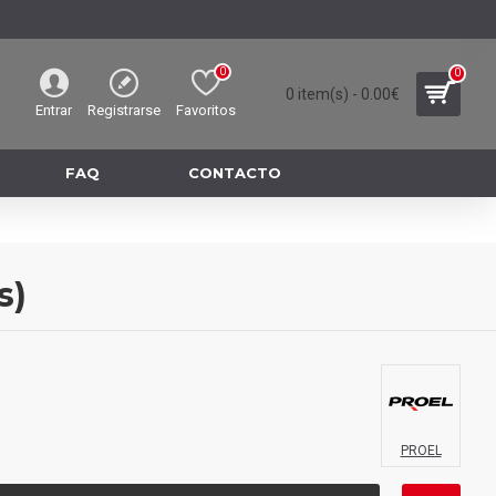
0
0
0 item(s) - 0.00€
Entrar
Registrarse
Favoritos
FAQ
CONTACTO
s)
PROEL