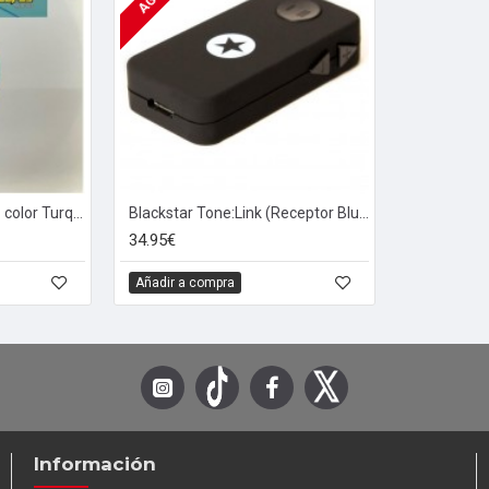
Mojo Picon Vol. 2 (12" - color Turquesa)
Blackstar Tone:Link (Receptor Bluetooth)
34.95€
Añadir a compra
Información