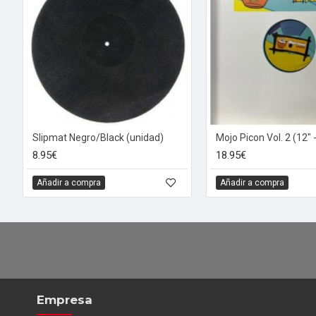
Slipmat Negro/Black (unidad)
8.95€
18.95€
Añadir a compra
Añadir a compra
Empresa