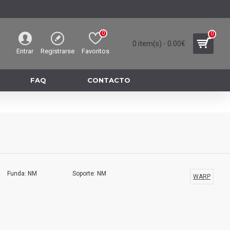
0
0
0 item(s) - 0.00€
Entrar
Registrarse
Favoritos
FAQ
CONTACTO
Funda: NM
Soporte: NM
WARP