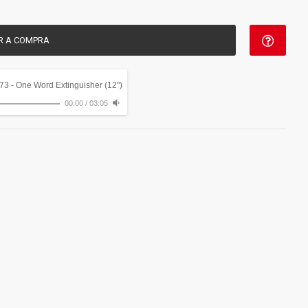
R A COMPRA
 73 - One Word Extinguisher (12")
00:00
/
03:05