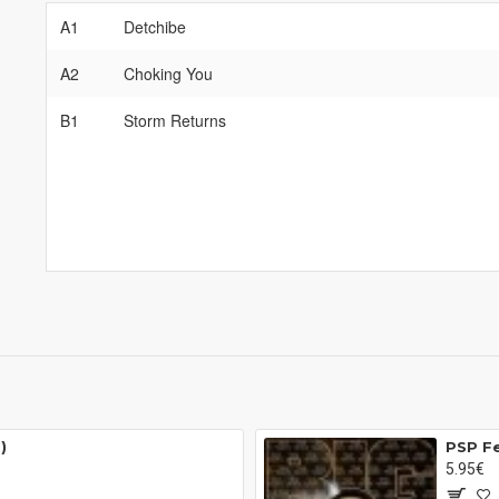
A1
Detchibe
A2
Choking You
B1
Storm Returns
)
PSP Fe
5.95€