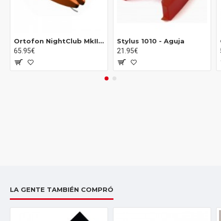
• Tracking angle: 20°
• Internal impedance, DC resistance: 750 Ohm
• Internal inductance: 450 mH
• Recommended load resistance: 47 kOhm
Ortofon NightClub MkII Aguja
Stylus 1010 - Aguja
• Recommended load capacitance: 200-600 pF
65.95€
21.95€
LA GENTE TAMBIÉN COMPRÓ