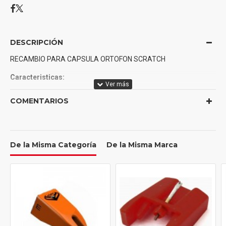
DESCRIPCIÓN
RECAMBIO PARA CAPSULA ORTOFON SCRATCH
Caracteristicas:
• Output voltage at 1000Hz, 5cm/sec.: 7 mV
COMENTARIOS
• Channel balance at 1kHz: 1,5 dB
• Channel separation at 1kHz: 25 dB
• Channel separation at 15 kHz: 15 dB
• Frequency range at -3dB: 20-20.000 Hz
De la Misma Categoría
De la Misma Marca
• Frequency response: 20-15.000 Hz +3 dB/-2 dB
• Tracking ability at 315 Hz at recommmende tracking force: 80 ?
m
• Compliance, dynamic lateral: 6 ?m/m N
• Stylus type: Spherical
• Stylus tip radius: R 18 ?m
• Tracking force range: 3,0-5,0 g (30-50 mN)
• Tracking force recommended: 4,0 g (40 mN)