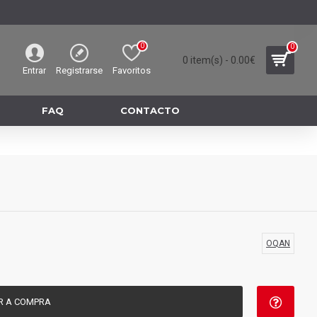
0
0
0 item(s) - 0.00€
Entrar
Registrarse
Favoritos
FAQ
CONTACTO
OQAN
R A COMPRA