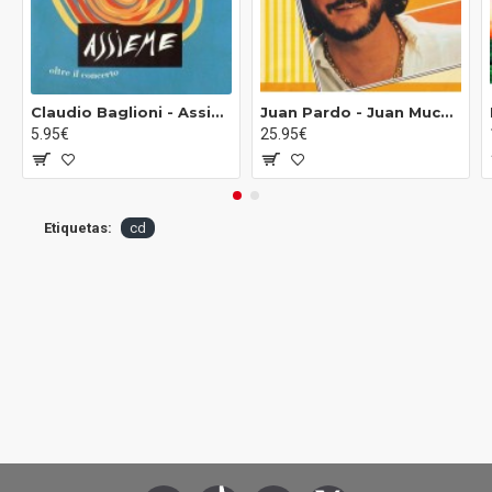
9
Muero Por Ti
10
Nada Queda Ya
Claudio Baglioni ‎- Assieme Oltre Il Concerto (CD)
Juan Pardo ‎- Juan Mucho Más Juan (CD)
5.95€
25.95€
Etiquetas:
cd