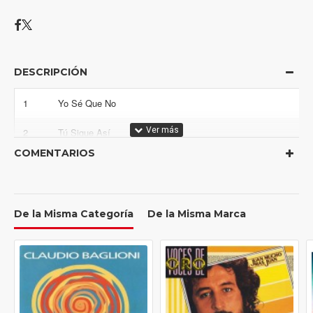
DESCRIPCIÓN
1
Yo Sé Que No
2
Tú Sigue Así
COMENTARIOS
3
El Cielo No Entiende
4
Eterna Canción
De la Misma Categoría
De la Misma Marca
5
Lo Tengo Que Dejar
6
Falsa Moral
7
No Soy Bandera De Nadie
8
No Me Arrastraré