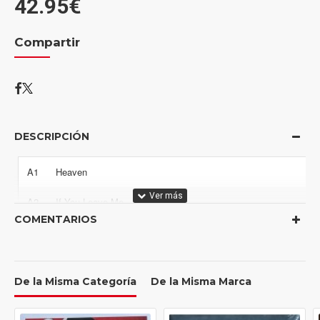
42.95€
Compartir
DESCRIPCIÓN
A1
Heaven
A2
If You Leave Me
COMENTARIOS
A3
Meltdown
A4
Never Grow Up
De la Misma Categoría
De la Misma Marca
A5
The Show