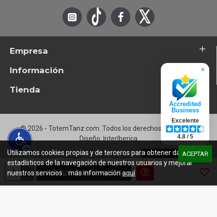
D2
On A Night Like Tonight (Vevo Extended Play)
D3
Science (Live From Spotify Studios)
D4
Something In The Orange (Live From Spotify Studios)
Empresa
Información
×
Tienda
Accredited
Business
Excelente
© 2026 - TotemTanz.com. Todos los derechos reservados
4.8 / 5
Diseño: InterIberica
Utilizamos cookies propias y de terceros para obtener datos
ACEPTAR
estadísticos de la navegación de nuestros usuarios y mejorar
AVÍSAME CUANDO VUELVA
nuestros servicios... más información
aquí