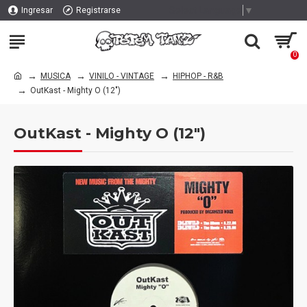
Select Language
▼
Ingresar
Registrarse
0
MUSICA
VINILO - VINTAGE
HIPHOP - R&B
OutKast - Mighty O (12")
OutKast - Mighty O (12")