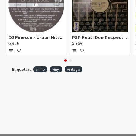
DJ Finesse - Urban Hits Vol.18 (12")
PSP Feat. Due Respect - What Is Life (12")
6.95€
5.95€
Etiquetas:
vinilo
vinyl
vintage