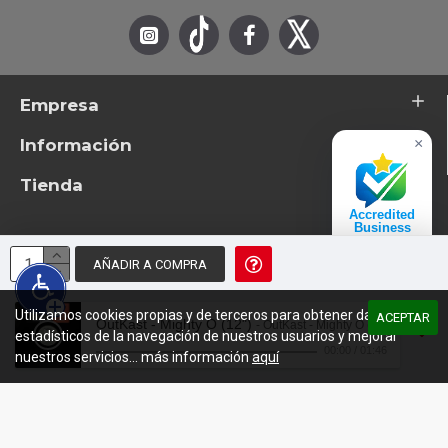
Empresa
Información
×
Tienda
Accredited
Business
Excelente
AÑADIR A COMPRA
© 2026 - TotemTanz.com. Todos los derechos reservados
4.8 / 5
Diseño: InterIberica
Utilizamos cookies propias y de terceros para obtener datos
ACEPTAR
OutKast - Mighty O (12")
- OutKast - Mighty O (12")
estadísticos de la navegación de nuestros usuarios y mejorar
00:00
/
01:46
nuestros servicios... más información
aquí