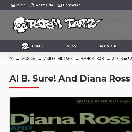
Inicio
Acerca de
Contactar
HOME
NEW
MÚSICA
MUSICA
VINILO - VINTAGE
HIPHOP - R&B
Al B. Sure!
Al B. Sure! And Diana Ross