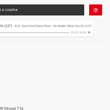
R A COMPRA
Do (12")
- Al B. Sure! And Diana Ross - No Matter What You Do (12")
00:00
/
04:40
'N' Strong) 7:16