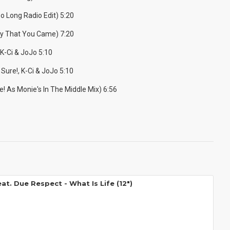
o Long Radio Edit) 5:20
ay That You Came) 7:20
, K-Ci & JoJo 5:10
 Sure!, K-Ci & JoJo 5:10
e! As Monie's In The Middle Mix) 6:56
at. Due Respect - What Is Life (12")