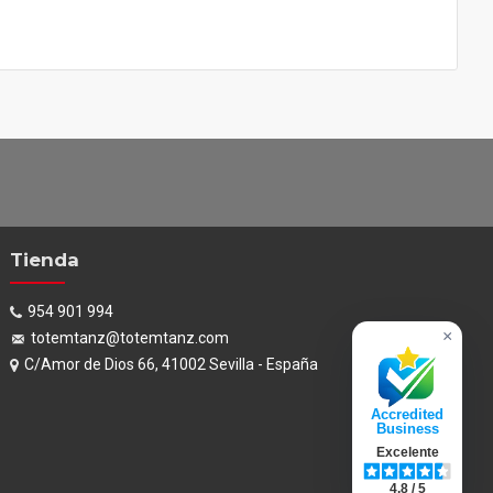
Tienda
954 901 994
×
totemtanz@totemtanz.com
C/Amor de Dios 66, 41002 Sevilla - España
Accredited
Business
Excelente
4.8 / 5