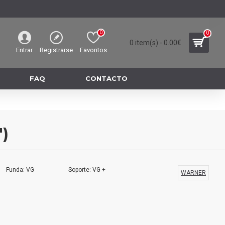
0
0
0 item(s) - 0.00€
Entrar
Registrarse
Favoritos
FAQ
CONTACTO
")
Funda: VG
Soporte: VG +
WARNER