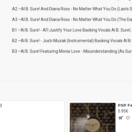
A2 –Al B. Sure! And Diana Ross - No Matter What You Do (Lasts S
A3 –Al B. Sure! And Diana Ross - No Matter What You Do (The D
B1 –Al B. Sure! - Al'l Justify Your Love Backing Vocals Al B. Sure!
B2 –Al B. Sure! - Justi-Muzak (Instrumental) Backing Vocals Al B.
B3 –Al B. Sure! Featuring Monie Love - Misunderstanding (As Sur
)
PSP Fe
5.95€