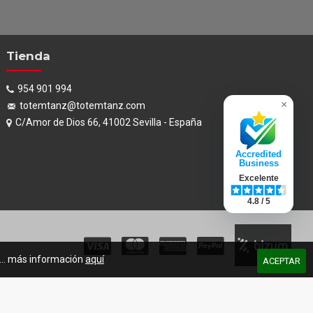
Tienda
954 901 994
×
totemtanz@totemtanz.com
C/Amor de Dios 66, 41002 Sevilla - España
Accredited
Business
Excelente
4.8 / 5
s... más información
aquí
ACEPTAR