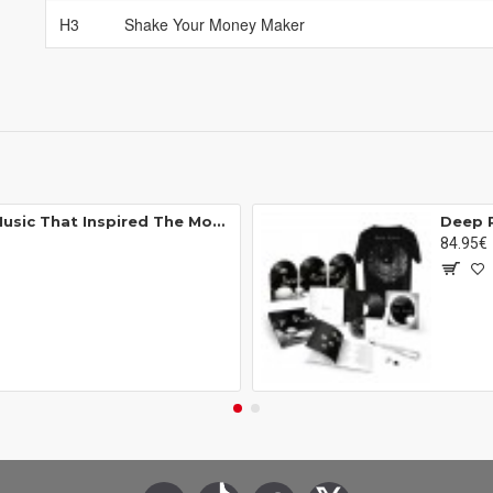
H3
Shake Your Money Maker
Michael Jackson ‎- This Is It (The Music That Inspired The Movie) (Box Set - 4xLP)
84.95€