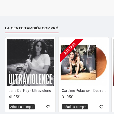
LA GENTE TAMBIÉN COMPRÓ
AGOTADO
Lana Del Rey - Ultraviolence (2xLP - 180g - Gatefold - Deluxe Edition + 3 Bonustracks)
Caroline Polachek - Desire, I Want To Turn Into You (LP - Metallic Copper)
41.95€
31.95€
Añadir a compra
Añadir a compra