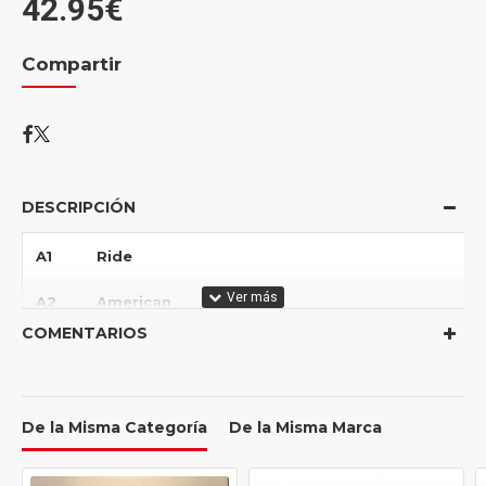
42.95€
Compartir
DESCRIPCIÓN
A1
Ride
A2
American
COMENTARIOS
A3
Cola
A4
Body Electric
De la Misma Categoría
De la Misma Marca
B1
Blue Velvet
B2
Gods And Monsters