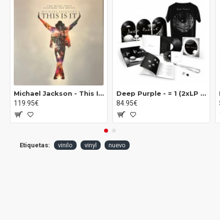
B3
Yayo
B4
Bel Air
Michael Jackson ‎- This Is It (The Music That Inspired The Movie) (Box Set - 4xLP)
Deep Purple - = 1 (2xLP - Gatefold + 3x10" + CD + DVD - Box Set)*
119.95€
84.95€
Etiquetas:
vinilo
vinyl
nuevo