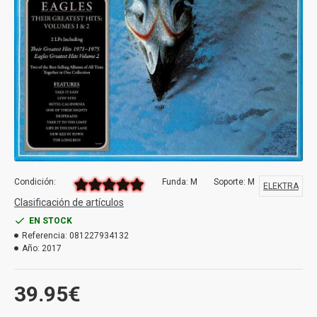
Condición:
Funda: M
Soporte: M
ELEKTRA
Clasificación de artículos
EN STOCK
Referencia:
081227934132
Año:
2017
39.95€