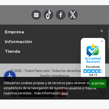
D1
Life In The Fast Lane
D2
I Can't Tell You Why
D3
New Kid In Town
Empresa
D4
The Long Run
Información
×
D5
After The Thrill Is Gone
Tienda
Accredited
Business
Excelente
© 2026 - TotemTanz.com. Todos los derechos reservados
4.8 / 5
Diseño: InterIberica
Utilizamos cookies propias y de terceros para obtener datos
ACEPTAR
estadísticos de la navegación de nuestros usuarios y mejorar
AÑADIR A COMPRA
nuestros servicios... más información
aquí