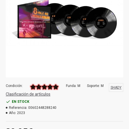
Condición:
Funda: M
Soporte: M
SHADY
Clasificación de artículos
EN STOCK
Referencia:
00602448288240
Año:
2023