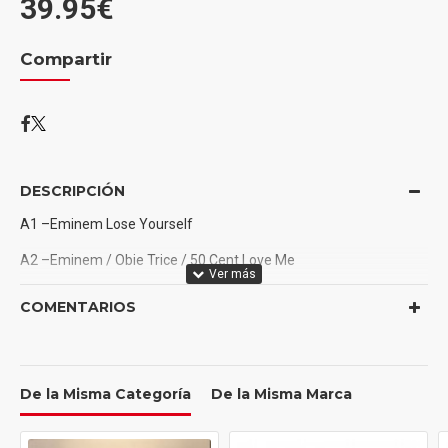
39.95€
Compartir
DESCRIPCIÓN
A1 –Eminem Lose Yourself
A2 –Eminem / Obie Trice / 50 Cent Love Me
A3 –Eminem 8 Mile
COMENTARIOS
A4 –Obie Trice Adrenaline Rush
B1 –50 Cent Places To Go
De la Misma Categoría
De la Misma Marca
B2 –D12 Rap Game
B3 –Jay-Z / Freeway 8 Miles And Runnin'