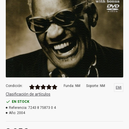
Condición:
Funda: NM
Soporte: NM
EMI
Clasificación de artículos
EN STOCK
Referencia:
7243 8 75873 0 4
Año:
2004