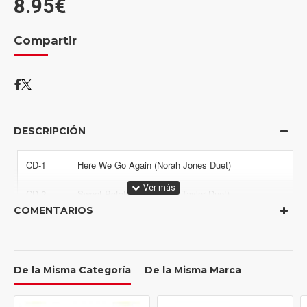
8.95€
Compartir
DESCRIPCIÓN
CD-1
Here We Go Again (Norah Jones Duet)
CD-2
Sweet Potato Pie (James Taylor Duet)
COMENTARIOS
CD-3
You Don't Know Me (Diana Krall Duet)
CD-4
Sorry Seems To Be The Hardest Word (Elton John Duet)
De la Misma Categoría
De la Misma Marca
CD-5
Fever (Natalie Cole Duet)