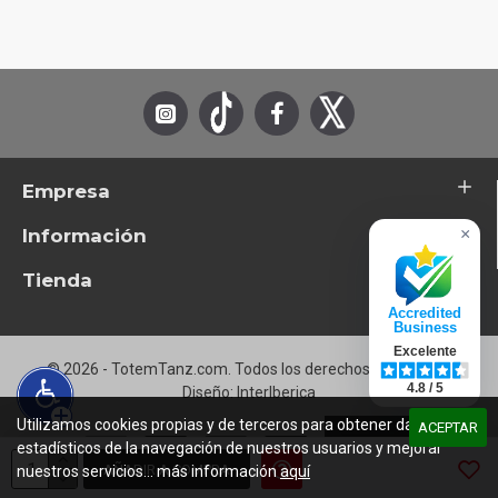
DVD-4
Mary Ann (Audio Only)
Empresa
Información
×
Tienda
Accredited
Business
Excelente
© 2026 - TotemTanz.com. Todos los derechos reservados
4.8 / 5
Diseño: InterIberica
Utilizamos cookies propias y de terceros para obtener datos
ACEPTAR
estadísticos de la navegación de nuestros usuarios y mejorar
AÑADIR A COMPRA
nuestros servicios... más información
aquí