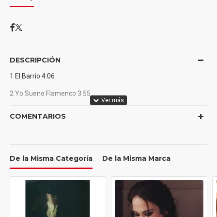
DESCRIPCIÓN
1 El Barrio 4:06
2 Yo Sueno Flamenco 3:55
3 Flor De Canela 3:11
COMENTARIOS
4 Y No Lo Puedo Soportar 4:40
5 Yo Ya No Creo En El Amor 5:40
De la Misma Categoría
De la Misma Marca
6 A Mi Guitarra 4:34
7 Cuánto Daría 3:33
8 La Vida 3:53
9 Date Cuenta 3:05