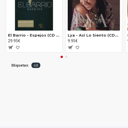
10 Cuéntame Un Cuento 4:48
El Barrio - Espejos (CD - Limited Special Edition - Digibook)
Lya - Así Lo Siento (CD+DVD)
29.95€
9.95€
Etiquetas:
cd