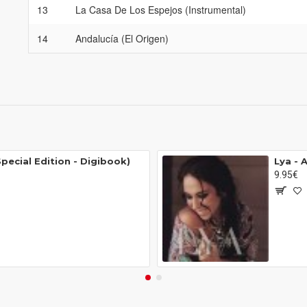
13
La Casa De Los Espejos (Instrumental)
14
Andalucía (El Origen)
Special Edition - Digibook)
Lya - 
9.95€