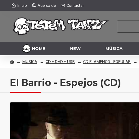
Inicio
Acerca de
Contactar
HOME
NEW
MÚSICA
MUSICA
CD + DVD + USB
CD FLAMENCO - POPULAR
El Barrio - Espejos (CD)