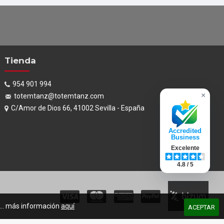
Tienda
954 901 994
×
totemtanz@totemtanz.com
C/Amor de Dios 66, 41002 Sevilla - España
Accredited
Business
Excelente
4.8 / 5
s... más información
aquí
ACEPTAR