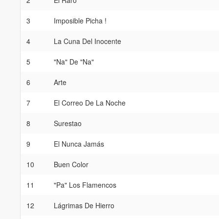
2
El Raro
3
Imposible Picha !
4
La Cuna Del Inocente
5
"Na" De "Na"
6
Arte
7
El Correo De La Noche
8
Surestao
9
El Nunca Jamás
10
Buen Color
11
"Pa" Los Flamencos
12
Lágrimas De Hierro