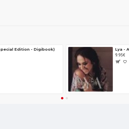
Special Edition - Digibook)
Lya - 
9.95€