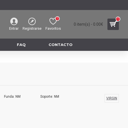
0
0
0 item(s) - 0.00€
Entrar
Registrarse
Favoritos
FAQ
CONTACTO
Funda: NM
Soporte: NM
VIRGIN