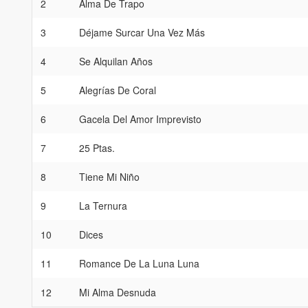
2
Alma De Trapo
3
Déjame Surcar Una Vez Más
4
Se Alquilan Años
5
Alegrías De Coral
6
Gacela Del Amor Imprevisto
7
25 Ptas.
8
Tiene Mi Niño
9
La Ternura
10
Dices
11
Romance De La Luna Luna
12
Mi Alma Desnuda