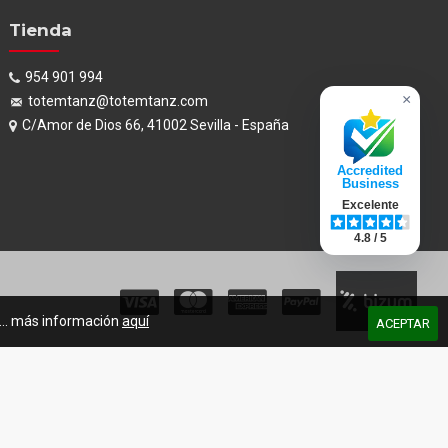
Tienda
954 901 994
×
totemtanz@totemtanz.com
C/Amor de Dios 66, 41002 Sevilla - España
Accredited
Business
Excelente
4.8 / 5
s... más información
aquí
ACEPTAR