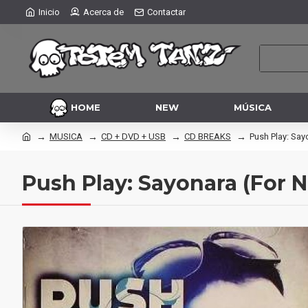
Inicio
Acerca de
Contactar
HOME
NEW
MÚSICA
MUSICA
CD + DVD + USB
CD BREAKS
Push Play: Say
Push Play: Sayonara (For 