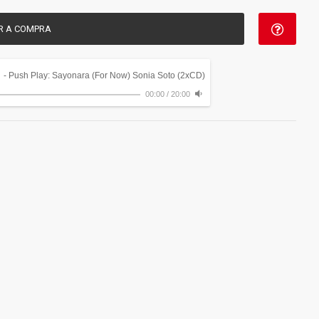
R A COMPRA
)
- Push Play: Sayonara (For Now) Sonia Soto (2xCD)
00:00
/
20:00