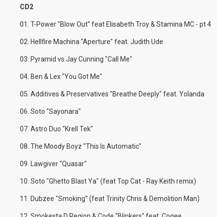
CD2
01. T-Power "Blow Out" feat Elisabeth Troy & Stamina MC - pt 4
02. Hellfire Machina "Aperture" feat. Judith Ude
03. Pyramid vs Jay Cunning "Call Me"
04. Ben & Lex "You Got Me"
05. Additives & Preservatives "Breathe Deeply" feat. Yolanda
06. Soto "Sayonara"
07. Astro Duo "Krell Tek"
08. The Moody Boyz "This Is Automatic"
09. Lawgiver "Quasar"
10. Soto "Ghetto Blast Ya" (feat Top Cat - Ray Keith remix)
11. Dubzee "Smoking" (feat Trinity Chris & Demolition Man)
12. Smokesta D Region & Code "Blinkers" feat. Cogee