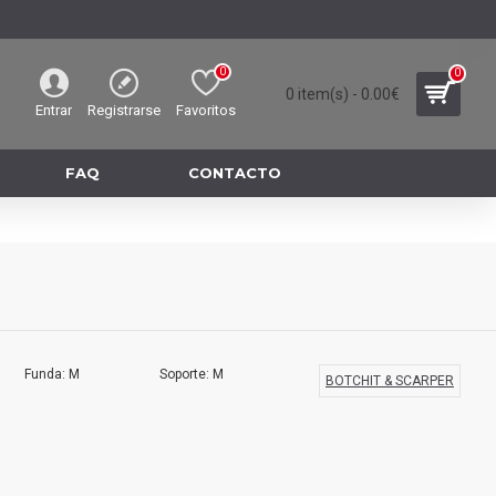
0
0
0 item(s) - 0.00€
Entrar
Registrarse
Favoritos
FAQ
CONTACTO
Funda: M
Soporte: M
BOTCHIT & SCARPER