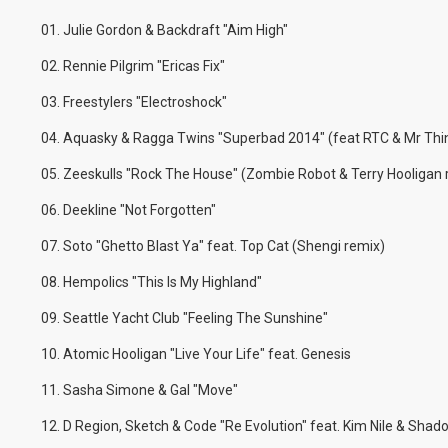
01. Julie Gordon & Backdraft "Aim High"
02. Rennie Pilgrim "Ericas Fix"
03. Freestylers "Electroshock"
04. Aquasky & Ragga Twins "Superbad 2014" (feat RTC & Mr Thi
05. Zeeskulls "Rock The House" (Zombie Robot & Terry Hooligan
06. Deekline "Not Forgotten"
07. Soto "Ghetto Blast Ya" feat. Top Cat (Shengi remix)
08. Hempolics "This Is My Highland"
09. Seattle Yacht Club "Feeling The Sunshine"
10. Atomic Hooligan "Live Your Life" feat. Genesis
11. Sasha Simone & Gal "Move"
12. D Region, Sketch & Code "Re Evolution" feat. Kim Nile & Sha