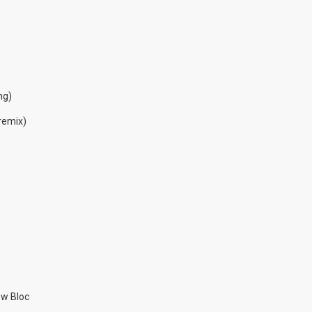
ng)
 remix)
dow Bloc