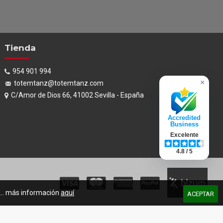
Tienda
954 901 994
×
totemtanz@totemtanz.com
C/Amor de Dios 66, 41002 Sevilla - España
Accredited
Business
Excelente
4.8 / 5
s... más información
aquí
ACEPTAR