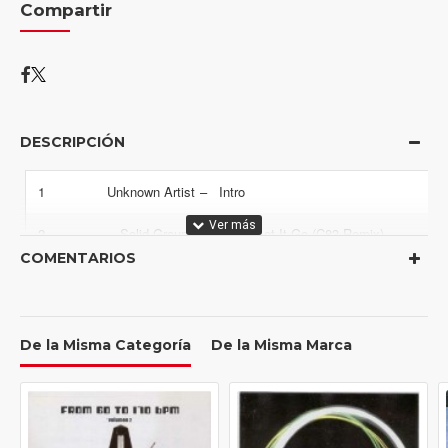
Compartir
DESCRIPCIÓN
1
Unknown Artist
–
Intro
2
Solid Ground
–
Never Let It Go (C83 Remix)
COMENTARIOS
3
Phantom Beats
–
The Drop (Future Funk Squad's Nu-Sci
4
Transformer Man
–
Robocallgirl
De la Misma Categoría
De la Misma Marca
5
Jaded Alliance
–
Wake Me (Koma & Bones Remix)
6
Madam Breaks
–
Surveillance
7
C83
–
Taurus