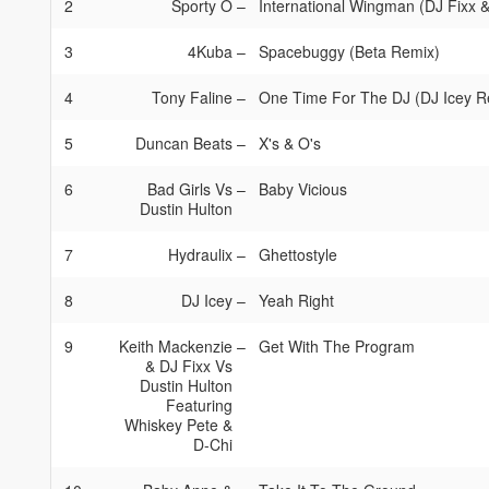
2
Sporty O
–
International Wingman (DJ Fixx & 
3
4Kuba
–
Spacebuggy (Beta Remix)
4
Tony Faline
–
One Time For The DJ (DJ Icey R
5
Duncan Beats
–
X's & O's
6
Bad Girls Vs
–
Baby Vicious
Dustin Hulton
7
Hydraulix
–
Ghettostyle
8
DJ Icey
–
Yeah Right
9
Keith Mackenzie
–
Get With The Program
& DJ Fixx Vs
Dustin Hulton
Featuring
Whiskey Pete &
D-Chi