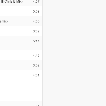
Ill Chris B Mix)
4:07
5:09
emix)
4:05
3:32
5:14
4:43
3:52
4:31