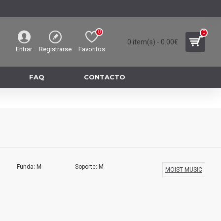
0
0
0 item(s) - 0.00€
Entrar
Registrarse
Favoritos
FAQ
CONTACTO
Funda: M
Soporte: M
MOIST MUSIC