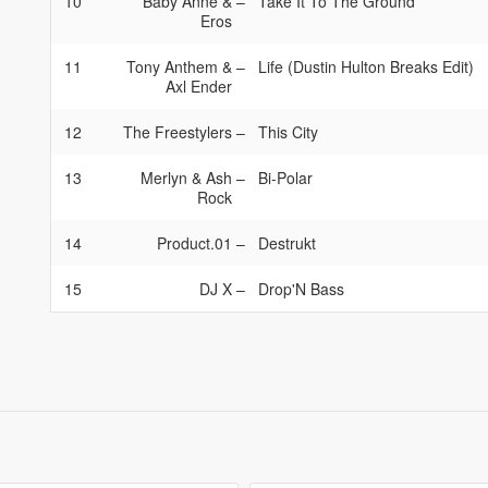
10
Baby Anne &
–
Take It To The Ground
Eros
11
Tony Anthem &
–
Life (Dustin Hulton Breaks Edit)
Axl Ender
12
The Freestylers
–
This City
13
Merlyn & Ash
–
Bi-Polar
Rock
14
Product.01
–
Destrukt
15
DJ X
–
Drop'N Bass