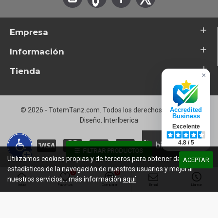
Empresa
Información
Tienda
×
© 2026 - TotemTanz.com. Todos los derechos reservados
Accredited
Business
Diseño: InterIberica
Excelente
4.8 / 5
FILTRAR PRODUCTOS
Utilizamos cookies propias y de terceros para obtener datos
ACEPTAR
estadísticos de la navegación de nuestros usuarios y mejorar
0
0
nuestros servicios... más información
aquí
Inicio
Favoritos
Comparar
Email
Llamar