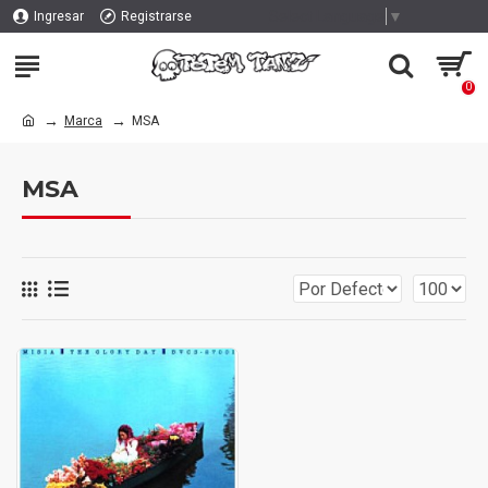
Select Language
▼
Ingresar
Registrarse
0
Marca
MSA
MSA