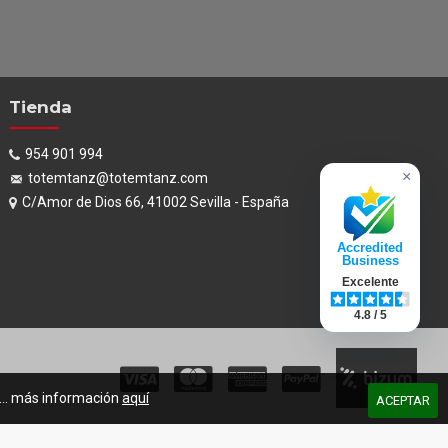
Tienda
954 901 994
×
totemtanz@totemtanz.com
C/Amor de Dios 66, 41002 Sevilla - España
Accredited
Business
Excelente
4.8 / 5
s... más información
aquí
ACEPTAR