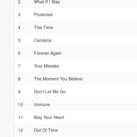
2
What If I Stay
3
Protected
4
This Time
5
Carolyna
6
Forever Again
7
Your Mistake
8
The Moment You Believe
9
Don't Let Me Go
10
Immune
11
May Your Heart
12
Out Of Time