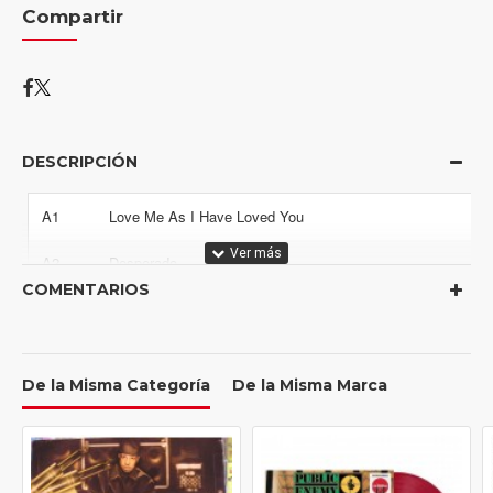
Compartir
DESCRIPCIÓN
A1
Love Me As I Have Loved You
A2
Desperado
COMENTARIOS
A3
Loud
A4
Thoughts From A Balcony
De la Misma Categoría
De la Misma Marca