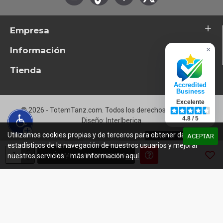
D16
America
Empresa
D17
Fuck 'Em All
Información
×
Tienda
Accredited
Business
Excelente
© 2026 - TotemTanz.com. Todos los derechos reservados
4.8 / 5
Diseño: InterIberica
Utilizamos cookies propias y de terceros para obtener datos
ACEPTAR
estadísticos de la navegación de nuestros usuarios y mejorar
AVÍSAME CUANDO VUELVA
nuestros servicios... más información
aquí