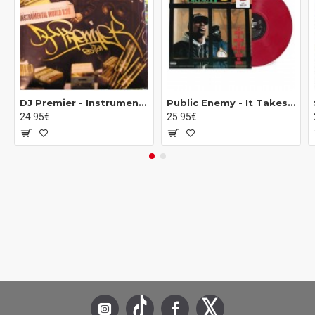
A5
Aliens Fighting Robots
B6
Vitamins
B7
Fight The Feeling
B8
Lucky Ass Bitch
DJ Premier - Instrumental World V.39: DJ Lrm Edition (3x12")
Public Enemy - It Takes A Nation Of Millions To Hold Us Back (LP - Limited Edition - Apple Red)
24.95€
25.95€
B9
The Mourning After
C10
1 Threw 8
C11
Ignorant
C12
The Question
C13
Angels (When She Shuts Her Eyes)
D14
Sunlight
D15
Clarity