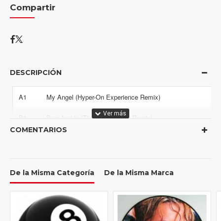
Compartir
DESCRIPCIÓN
A1
My Angel (Hyper-On Experience Remix)
B1
Burn Inside (The House Crew Remix)
COMENTARIOS
B2
Fly To Heaven (Liquid Remix)!
De la Misma Categoría
De la Misma Marca