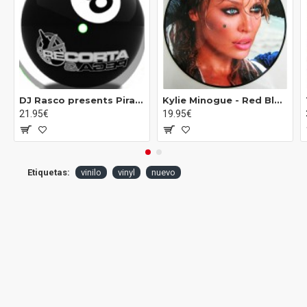
DJ Rasco presents Pirate Breaks Vol.2 (12")
Kylie Minogue ‎- Red Blooded Woman (12" - Limited Edition - Picture Disc)
21.95€
19.95€
Etiquetas:
vinilo
vinyl
nuevo