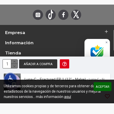
Empresa
Información
×
Tienda
Accredited
Business
AÑADIR A COMPRA
Excelente
© 2026 - TotemTanz.com. Todos los derechos reservados
4.8 / 5
Diseño: InterIberica
Luna-C - Fractured EP 1 (12" - Malve)
- Luna-C - Fractured EP 1 (12" - Malve)
Utilizamos cookies propias y de terceros para obtener datos
00:00
/
06:53
ACEPTAR
estadísticos de la navegación de nuestros usuarios y mejorar
nuestros servicios... más información
aquí